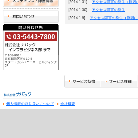
[2014.1.31]
アクセス障害の発生（原因
[2014.1.30]
アクセス障害の発生
お問い合わせ
[2014.1.9]
アクセス障害の発生（原因に
Company info
〒108-0014
03-5443-7800
東京都港区芝4-10-5
株式会社ナバック
スター・カンパニーズ・ビルディング
5F
インフラビジネス部
サービス特徴
サービス詳細
株式会社ナバック
個人情報の取り扱いについて
会社概要